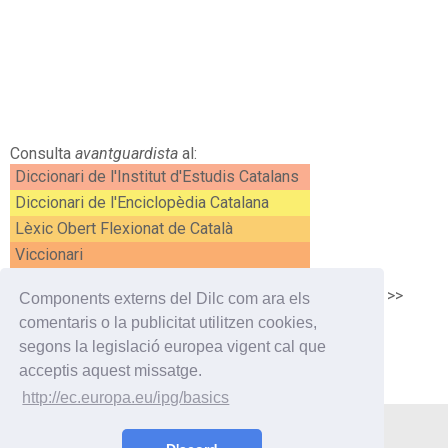
Consulta
avantguardista
al:
Diccionari de l'Institut d'Estudis Catalans
Diccionari de l'Enciclopèdia Catalana
Lèxic Obert Flexionat de Català
Viccionari
<<
avantguardisme
avantguerra
>>
Components externs del Dilc com ara els
comentaris o la publicitat utilitzen cookies,
segons la legislació europea vigent cal que
acceptis aquest missatge.
http://ec.europa.eu/ipg/basics
Utilitats
Curiositats
Enllaços
Contacte