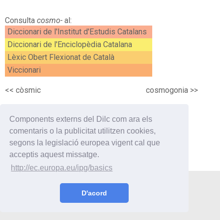
Consulta
cosmo-
al:
Diccionari de l'Institut d'Estudis Catalans
Diccionari de l'Enciclopèdia Catalana
Lèxic Obert Flexionat de Català
Viccionari
<<
còsmic
cosmogonia
>>
Components externs del Dilc com ara els
comentaris o la publicitat utilitzen cookies,
segons la legislació europea vigent cal que
acceptis aquest missatge.
http://ec.europa.eu/ipg/basics
Utilitats
Curiositats
Enllaços
Contacte
D'acord
© 2019 Oriol Vilaseca