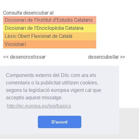
Consulta
desencubar
al:
Diccionari de l'Institut d'Estudis Catalans
Diccionari de l'Enciclopèdia Catalana
Lèxic Obert Flexionat de Català
Viccionari
<<
desencrostissar
desencubellar
>>
Components externs del Dilc com ara els
comentaris o la publicitat utilitzen cookies,
segons la legislació europea vigent cal que
acceptis aquest missatge.
http://ec.europa.eu/ipg/basics
Utilitats
Curiositats
Enllaços
Contacte
D'acord
© 2019 Oriol Vilaseca