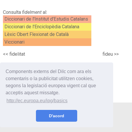
Consulta
fidelment
al:
Diccionari de l'Institut d'Estudis Catalans
Diccionari de l'Enciclopèdia Catalana
Lèxic Obert Flexionat de Català
Viccionari
<<
fidelitat
fideu
>>
Components externs del Dilc com ara els
comentaris o la publicitat utilitzen cookies,
segons la legislació europea vigent cal que
acceptis aquest missatge.
http://ec.europa.eu/ipg/basics
Utilitats
Curiositats
Enllaços
Contacte
D'acord
© 2019 Oriol Vilaseca