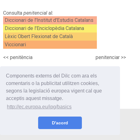
Consulta
penitencial
al:
Diccionari de l'Institut d'Estudis Catalans
Diccionari de l'Enciclopèdia Catalana
Lèxic Obert Flexionat de Català
Viccionari
<<
penitència
penitenciar
>>
Components externs del Dilc com ara els
comentaris o la publicitat utilitzen cookies,
segons la legislació europea vigent cal que
acceptis aquest missatge.
http://ec.europa.eu/ipg/basics
Utilitats
Curiositats
Enllaços
Contacte
D'acord
© 2019 Oriol Vilaseca